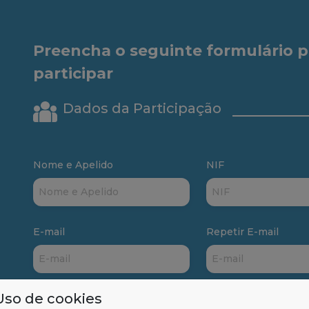
Preencha o seguinte formulário p
participar
Dados da Participação
Nome e Apelido
NIF
E-mail
Repetir E-mail
Uso de cookies
Telefone
IBAN