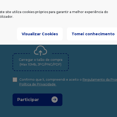
ste site utiliza cookies próprios para garantir a melhor experiência do
tilizador.
Carregar o talão de compra
Visualizar Cookies
Tomei conhecimento
Carregar o talão de compra
(Max 10Mb, JPG/PNG/PDF)
Confirmo que li, compreendi e aceito o
Regulamento da Pr
Política de Privacidade
Participar